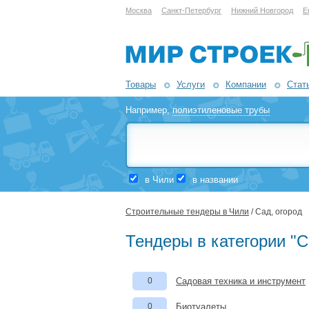
Москва
Санкт-Петербург
Нижний Новгород
Е
Товары
Услуги
Компании
Стат
Например,
полиэтиленовые трубы
в Чили
в названии
Строительные тендеры в Чили
/ Сад, огород
Тендеры в категории "С
0
Садовая техника и инструмент
0
Биотуалеты