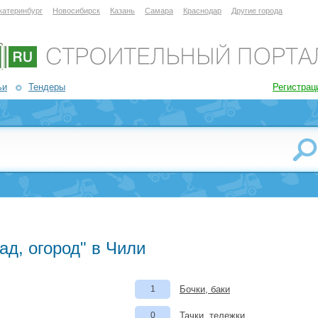
катеринбург
Новосибирск
Казань
Самара
Краснодар
Другие города
ьи
Тендеры
Регистрац
ад, огород" в Чили
1
Бочки, баки
0
Тачки, тележки