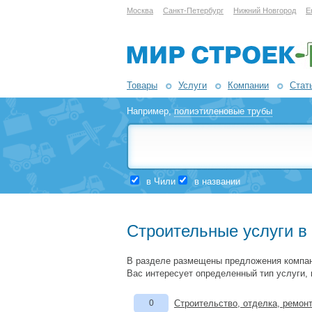
Москва
Санкт-Петербург
Нижний Новгород
Е
Товары
Услуги
Компании
Стат
Например,
полиэтиленовые трубы
в Чили
в названии
Строительные услуги в
В разделе размещены предложения компан
Вас интересует определенный тип услуги,
0
Строительство, отделка, ремон