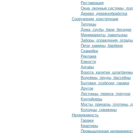
Реставрация
Окна, оконные системы, ло
Дерево, деревообработка
Сооружения, конструкции
Теплицы
Дома, срубы, бани, беседки
Минимаркеты, павильоны
Заборы, ограждения, ограды
Печи, камины, барбекю
Скамейки
Реклама
Емкости
Ангары
Ворота, калитки, шлагбаумы
Водоёмы, пруды, бассейны
Бытовки, хозблоки, гаражи
Другое
Лестницы, перила, поручни
Контейнеры
Мосты, причалы, плотины, 
Колодцы, скважины
Недвижимость
Гаражи
Квартиры
Промышленная недвижимос