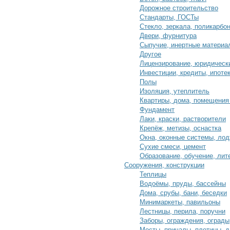
Дорожное строительство
Стандарты, ГОСТы
Стекло, зеркала, поликарбо
Двери, фурнитура
Сыпучие, инертные материа
Другое
Лицензирование, юридическ
Инвестиции, кредиты, ипоте
Полы
Изоляция, утеплитель
Квартиры, дома, помещения
Фундамент
Лаки, краски, растворители
Крепёж, метизы, оснастка
Окна, оконные системы, ло
Сухие смеси, цемент
Образование, обучение, лит
Сооружения, конструкции
Теплицы
Водоёмы, пруды, бассейны
Дома, срубы, бани, беседки
Минимаркеты, павильоны
Лестницы, перила, поручни
Заборы, ограждения, ограды
Мосты, причалы, плотины, 