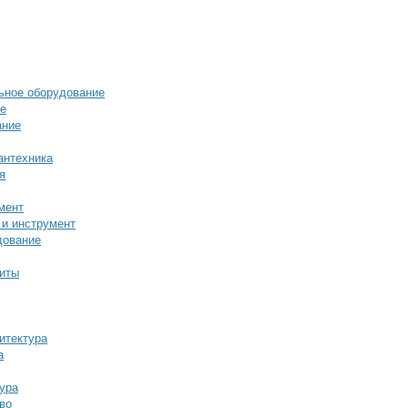
ьное оборудование
ие
ание
антехника
я
мент
 и инструмент
дование
иты
итектура
а
ура
во