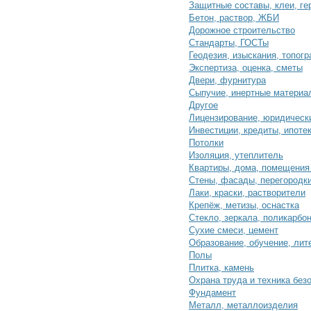
Защитные составы, клеи, ге
Бетон, раствор, ЖБИ
Дорожное строительство
Стандарты, ГОСТы
Геодезия, изыскания, топог
Экспертиза, оценка, сметы
Двери, фурнитура
Сыпучие, инертные материа
Другое
Лицензирование, юридическ
Инвестиции, кредиты, ипоте
Потолки
Изоляция, утеплитель
Квартиры, дома, помещения
Стены, фасады, перегородк
Лаки, краски, растворители
Крепёж, метизы, оснастка
Стекло, зеркала, поликарбо
Сухие смеси, цемент
Образование, обучение, лит
Полы
Плитка, камень
Охрана труда и техника без
Фундамент
Металл, металлоизделия