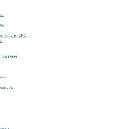
нат
лы
ие услуги, СРО
ка
 под ключ
джии
ература
дамбы