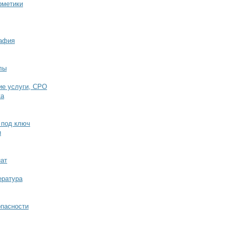
рметики
рафия
лы
ие услуги, СРО
ка
 под ключ
и
нат
ература
опасности