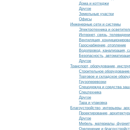
Дома и коттеджи
Другое
Земельные участки
Офисы
Инженерные сети и системы
Электротехника и осветител
Интернет, связь, телевиден
Вентиляция, кондициониров
Газоснабжение, отопление
Водопровод, канализация, с
Безопасность, автоматизаци
Другое
Транспорт, оборудование, инстру
Строительное оборудование
Торговое и складское обору
Грузоперевозки
Спецодежда и средства защ
Спецтехника
Другое
Тара и упаковка
Благоустройство, интерьеры, арх
Проектирование, архитектур
Другое
Мебель, материалы, фурнит
Озеленение и благоустройст