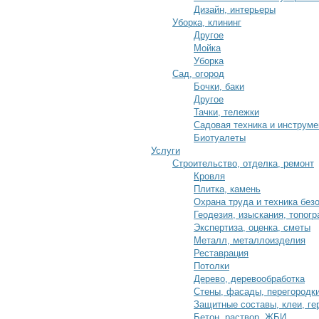
Дизайн, интерьеры
Уборка, клининг
Другое
Мойка
Уборка
Сад, огород
Бочки, баки
Другое
Тачки, тележки
Садовая техника и инструме
Биотуалеты
Услуги
Строительство, отделка, ремонт
Кровля
Плитка, камень
Охрана труда и техника без
Геодезия, изыскания, топог
Экспертиза, оценка, сметы
Металл, металлоизделия
Реставрация
Потолки
Дерево, деревообработка
Стены, фасады, перегородк
Защитные составы, клеи, ге
Бетон, раствор, ЖБИ