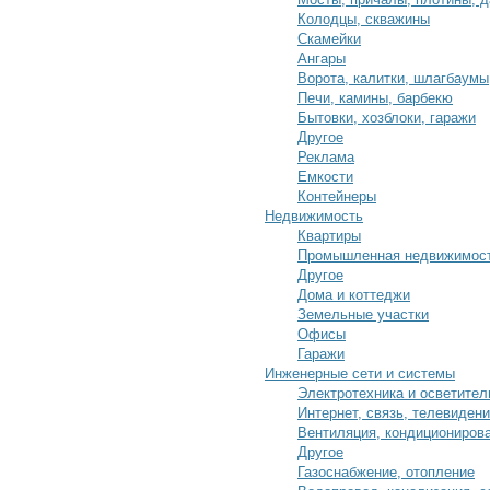
Колодцы, скважины
Скамейки
Ангары
Ворота, калитки, шлагбаумы
Печи, камины, барбекю
Бытовки, хозблоки, гаражи
Другое
Реклама
Емкости
Контейнеры
Недвижимость
Квартиры
Промышленная недвижимос
Другое
Дома и коттеджи
Земельные участки
Офисы
Гаражи
Инженерные сети и системы
Электротехника и осветител
Интернет, связь, телевиден
Вентиляция, кондициониров
Другое
Газоснабжение, отопление