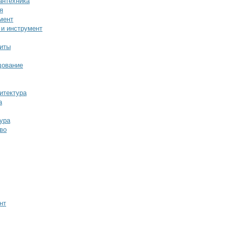
антехника
я
мент
 и инструмент
иты
дование
итектура
а
ура
во
нт