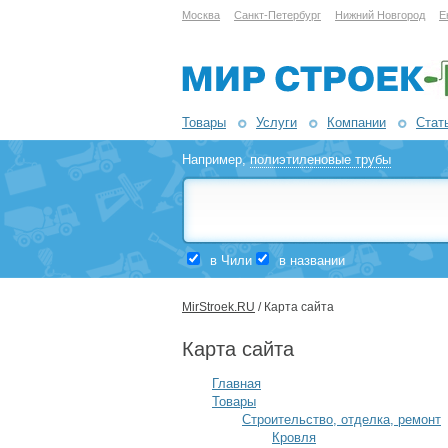
Москва
Санкт-Петербург
Нижний Новгород
Е
Товары
Услуги
Компании
Стат
Например,
полиэтиленовые трубы
в Чили
в названии
MirStroek.RU
/ Карта сайта
Карта сайта
Главная
Товары
Строительство, отделка, ремонт
Кровля