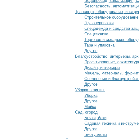
Водопровод, канализация, с
Безопасность, автоматизаци
Транспорт, оборудование, инстру
Строительное оборудование
Грузоперевозки
Спецодежда и средства защ
Спецтехника
Торговое и складское обору
Тара и упаковка
Другое
Благоустройство, интерьеры, арх
Проектирование, архитектур
Дизайн, интерьеры
Мебель, материалы, фурнит
Озеленение и благоустройст
Другое
Уборка, клининг
Уборка
Другое
Мойка
Сад, огород
Бочки, баки
Садовая техника и инструме
Другое
Биотуалеты