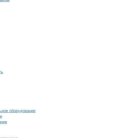
ть
ьное оборудование
ие
ание