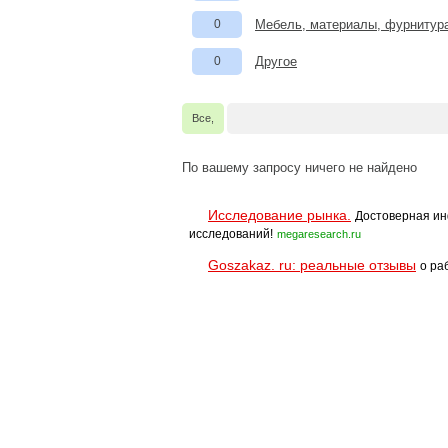
0
Мебель, материалы, фурнитур
0
Другое
Все,
По вашему запросу ничего не найдено
Исследование рынка.
Достоверная ин
исследований!
megaresearch.ru
Goszakaz. ru: реальные отзывы
о ра