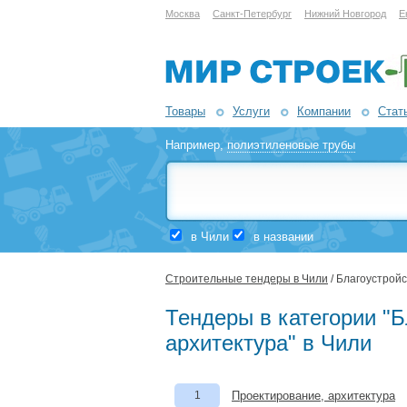
Москва
Санкт-Петербург
Нижний Новгород
Е
Товары
Услуги
Компании
Стат
Например,
полиэтиленовые трубы
в Чили
в названии
Строительные тендеры в Чили
/ Благоустройс
Тендеры в категории "Б
архитектура" в Чили
1
Проектирование, архитектура