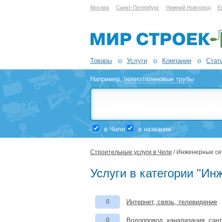
Москва
Санкт-Петербург
Нижний Новгород
Е
Товары
Услуги
Компании
Стат
Например,
полиэтиленовые трубы
в Чили
в названии
Строительные услуги в Чили
/ Инженерные се
Услуги в категории "Ин
0
Интернет, связь, телевидение
0
Водопровод, канализация, сан